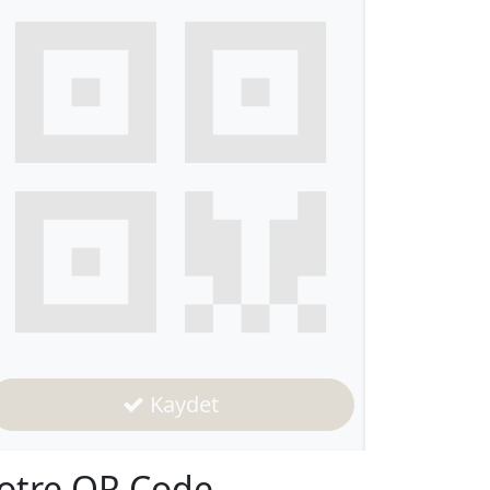
Kaydet
otre QR Code