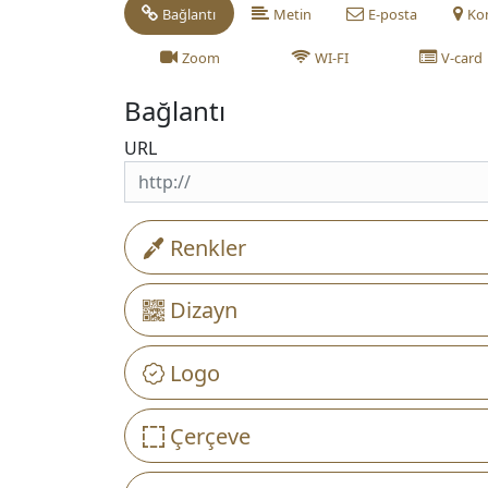
Bağlantı
Metin
E-posta
Ko
Zoom
WI-FI
V-card
Bağlantı
URL
Renkler
Dizayn
Logo
Çerçeve