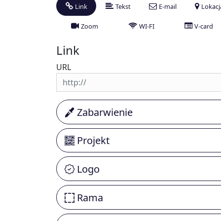
Link
Tekst
E-mail
Lokacj
Zoom
WI-FI
V-card
Link
URL
Zabarwienie
Projekt
Logo
Rama