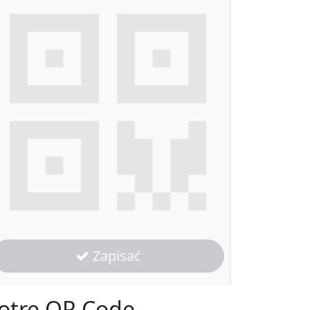
Zapisać
otre QR Code