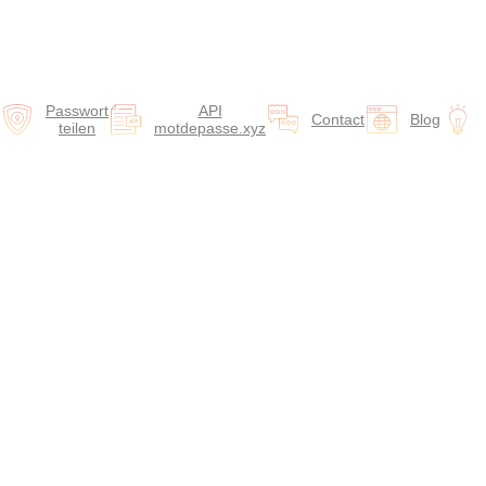
Passwort
API
Contact
Blog
teilen
motdepasse.xyz